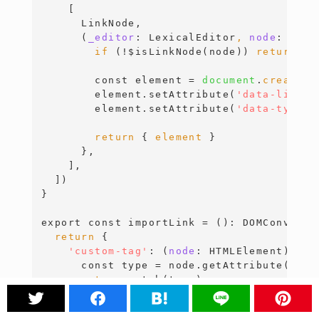
[
      LinkNode,

      (
_editor
:
LexicalEditor
,
 node
:
Lexi
if
 (!$isLinkNode(node)) 
return
{
const
 element = 
document
.
createEl
        element.setAttribute(
'data-link'
,
        element.setAttribute(
'data-type'
,
return
{
element 
}
}
,

]
,

]
}
export
const
 importLink = ():
DOMConversi
return
{
'custom-tag'
: (
node
:
HTMLElement
)
=>
const
 type = node.getAttribute(
'dat
return
 match(type)

        .with(
'link'
, ()
=>
{
const
 link = node.getAttribute(