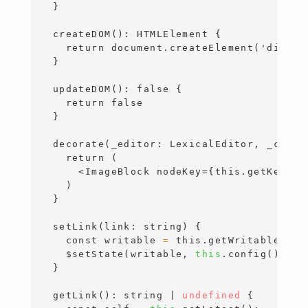
  }
  createDOM(): HTMLElement {
    return document.createElement('div')
  }
  updateDOM(): false {
    return false
  }
  decorate(_editor: LexicalEditor, _confi
    return (
<
ImageBlock
nodeKey
=
{this
.
getKey
()
}
    )
  }
  setLink(link: string) {
    const writable 
=
this.getWritable
();

    $setState(writable, 
this
.config().sta
}
  getLink(): string | 
undefined
{