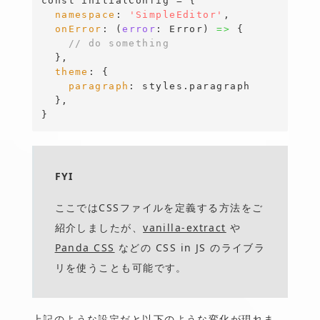
const
 initialConfig = 
{
namespace
: 
'SimpleEditor'
,

onError
: (
error
:
Error
)
=>
{
// do something 
}
,

theme
: 
{
paragraph
: styles.paragraph

}
}
FYI
ここではCSSファイルを定義する方法をご
紹介しましたが、
vanilla-extract
や
Panda CSS
などの CSS in JS のライブラ
リを使うことも可能です。
上記のような設定だと以下のような変化が現れま