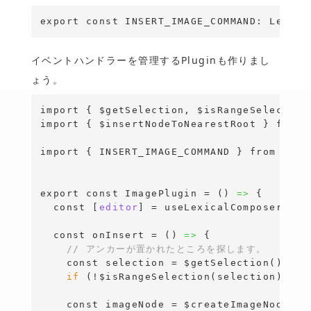
export
const
 INSERT_IMAGE_COMMAND: 
Lexica
イベントハンドラーを管理するPluginも作りまし
ょう。
import
{
 $getSelection, $isRangeSelection
import
{
 $insertNodeToNearestRoot 
}
from
import
{
 INSERT_IMAGE_COMMAND 
}
from
'@/c
export
const
 ImagePlugin = ()
=>
{
const
[
editor
]
 = useLexicalComposerConte
const
 onInsert = ()
=>
{
// アンカーが置かれたところを探します。
const
 selection = $getSelection()

if
 (!$isRangeSelection(selection)) 
re
const
 imageNode = $createImageNode()
