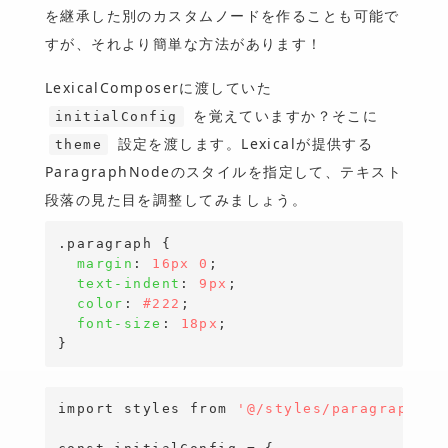
を継承した別のカスタムノードを作ることも可能で
すが、それより簡単な方法があります！
LexicalComposerに渡していた
を覚えていますか？そこに
initialConfig
設定を渡します。Lexicalが提供する
theme
ParagraphNodeのスタイルを指定して、テキスト
段落の見た目を調整してみましょう。
.paragraph
{
margin
: 
16px
0
;

text-indent
: 
9px
;

color
: 
#222
;

font-size
: 
18px
}
import
 styles 
from
'@/styles/paragraph.mo