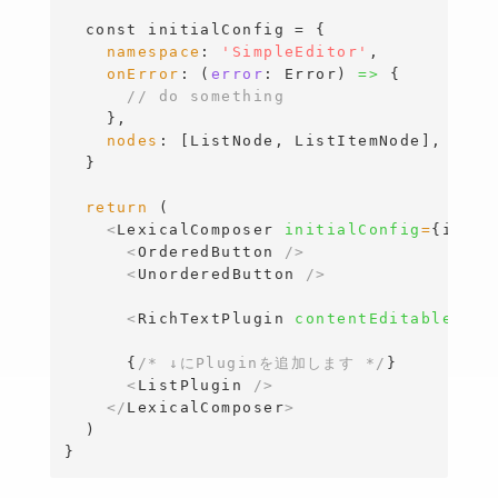
const
 initialConfig = 
{
namespace
: 
'SimpleEditor'
,

onError
: (
error
:
Error
)
=>
{
// do something 
}
,

nodes
: 
[
ListNode, ListItemNode
]
,  
//
}
return
 (

<
LexicalComposer 
initialConfig
=
{
initi
<
OrderedButton 
/>
<
UnorderedButton 
/>
<
RichTextPlugin 
contentEditable
=
{
<
L
{
/* ↓にPluginを追加します */
}
<
ListPlugin 
/>
</
LexicalComposer
>
}