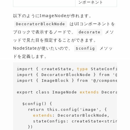
ンポーネント
以下のようにImageNodeが作れます。
はUIコンポーネントを
DecoratorBlockNode
ブロックで表示するノードで、
メソ
decorate
ッドで見た目を指定することができます。
NodeStateが使いたいので、
メソッ
$config
ドを定義します。
import
{
 createState, 
type 
StateConfig, $
import { DecoratorBlockNode } from '@lexi
import { ImageBlock } from '@/components/
export class ImageNode 
extends
 DecoratorB
  $config() {
    return this.config('image', {
extends
: DecoratorBlockNode,
      stateConfigs: createState
<
string
>
(
    })