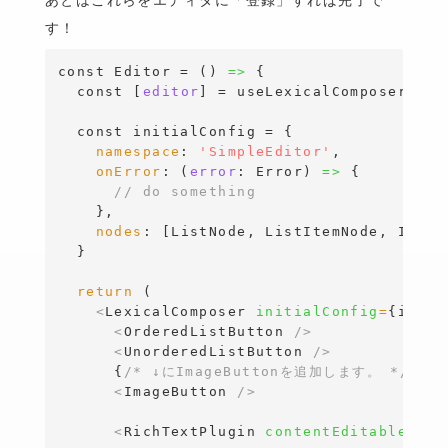
す！
const
 Editor = ()
=>
{
const
[
editor
]
 = useLexicalComposerConte
const
 initialConfig = 
{
namespace
: 
'SimpleEditor'
,

onError
: (
error
:
Error
)
=>
{
// do something 
}
,

nodes
: 
[
ListNode, ListItemNode, Image
}
return
 (

<
LexicalComposer 
initialConfig
=
{
initi
<
OrderedListButton 
/>
<
UnorderedListButton 
/>
{
/* ↓にImageButtonを追加します。 */
}
<
ImageButton 
/>
<
RichTextPlugin 
contentEditable
=
{
<
L