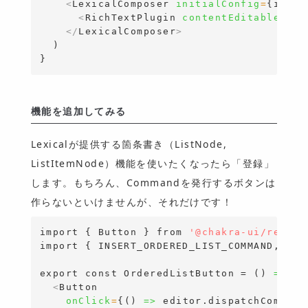
<
LexicalComposer 
initialConfig
=
{
initi
<
RichTextPlugin 
contentEditable
=
{
<
L
</
LexicalComposer
>
}
機能を追加してみる
Lexicalが提供する箇条書き（ListNode,
ListItemNode）機能を使いたくなったら「登録」
します。もちろん、Commandを発行するボタンは
作らないといけませんが、それだけです！
import
{
 Button 
}
from
'@chakra-ui/react'
import
{
 INSERT_ORDERED_LIST_COMMAND, INS
export
const
 OrderedListButton = ()
=>
 (

<
Button
onClick
=
{
()
=>
 editor.dispatchCommand