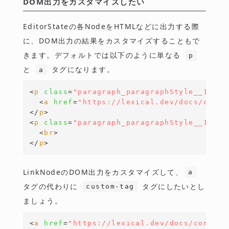
DOM出力をカスタマイズしたい
EditorStateの各NodeをHTMLなどに出力する際
に、DOM出力の結果をカスタマイズすることもで
きます。デフォルトでは以下のように単なる
p
と
タグになります。
a
<
p
class
=
"paragraph_paragraphStyle__13ch4
<
a
href
=
"https://lexical.dev/docs/conce
</
p
>
<
p
class
=
"paragraph_paragraphStyle__13ch4
<
br
>
</
p
>
LinkNodeのDOM出力をカスタマイズして、
a
タグの代わりに
タグにしたいとし
custom-tag
ましょう。
<
a
href
=
"https://lexical.dev/docs/concept