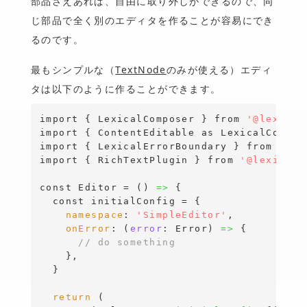
部品さえあれば、自由に取り外しができるので、同
じ部品で全く別のエディタを作ることが容易にでき
るのです。
最もシンプルな（
TextNode
のみが使える）エディ
タは以下のように作ることができます。
import
{
 LexicalComposer 
}
from
'@lexical
import
{
 ContentEditable 
as
LexicalConten
import
{
 LexicalErrorBoundary 
}
from
'@le
import
{
 RichTextPlugin 
}
from
'@lexical/
const
 Editor = ()
=>
{
const
 initialConfig = 
{
namespace
: 
'SimpleEditor'
,

onError
: (
error
:
Error
)
=>
{
// do something 
}
,

}
return
 (
