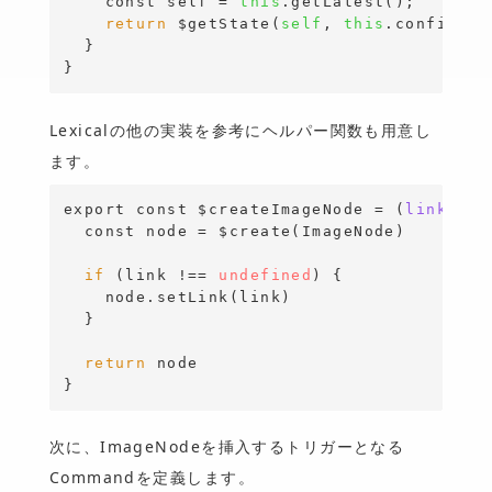
const
 self = 
this
.getLatest();

return
 $getState(
self
, 
this
.config().
}
Lexicalの他の実装を参考にヘルパー関数も用意し
ます。
export
const
 $createImageNode = (
link?
:
s
const
 node = $create(ImageNode)

if
 (link !== 
undefined
) 
{
    node.setLink(link)

}
return
}
次に、ImageNodeを挿入するトリガーとなる
Commandを定義します。