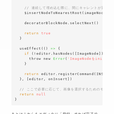
// 連続して埋め込む際に、間にキャレントが置ける
    $insertNodeToNearestRoot(imageNode)

    decoratorBlockNode.selectNext()

return
true
}
  useEffect(()
=>
{
if
 (!editor.hasNodes(
[
ImageNode
]
)) 
{
throw
new
Error
(
'ImageNodeをiniti
}
return
 editor.registerCommand(INSERT_
}
, 
[
editor, onInsert
]
)

// ここで必要に応じて、画像を選択するためのモーダ
return
null
}
あとはこれらをエディタに「登録」すれば完了で