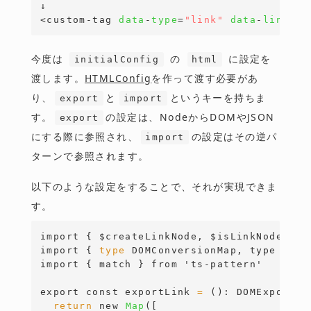
↓
<
custom-tag
data
-
type
=
"link"
data
-
link
=
"h
今度は
の
に設定を
initialConfig
html
渡します。
HTMLConfig
を作って渡す必要があ
り、
と
というキーを持ちま
export
import
す。
の設定は、NodeからDOMやJSON
export
にする際に参照され、
の設定はその逆パ
import
ターンで参照されます。
以下のような設定をすることで、それが実現できま
す。
import
{
 $createLinkNode, $isLinkNode, Li
import
{
type 
DOMConversionMap, type DOME
import { match } from 'ts-pattern'
export const exportLink 
=
 (): 
DOMExportOu
return
new
Map
(
[